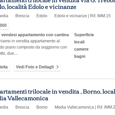
o, località Edolo e vicinanze
ardia
Brescia
Edolo
Edolo e vicinanze | Rif. IMM.15
.000
 vendesi appartamento con cantina
Superficie
niamo in vendita appartamento al
locali
do piano composto da soggiorno con
camere
otto, due…
bagni
sita
Vedi Foto e Dettagli
rtamenti trilocale in vendita , Borno, local
ia Vallecamonica
ardia
Brescia
Borno
Media Vallecamonica | Rif. IMM.