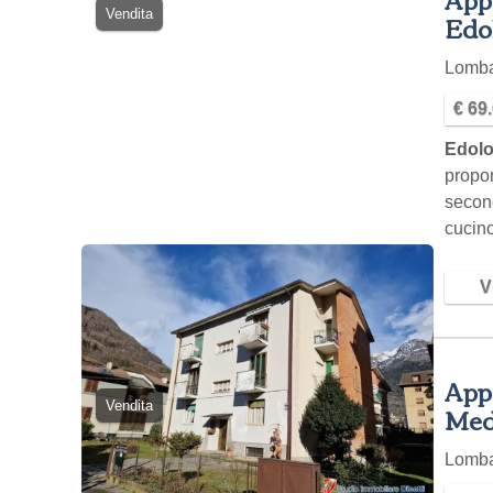
Vendita
Edol
Lomb
€ 69
Edolo
propo
secon
cucin
Vi
Appa
Vendita
Med
Lomb