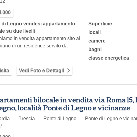
12
4.000
 di Legno vendesi appartamento
Superficie
ale su due livelli
locali
iamo in vendita appartamento sito al
camere
piano di un residence servito da
bagni
sore,…
classe energetica
sita
Vedi Foto e Dettagli
rtamenti bilocale in vendita via Roma 15,
egno, località Ponte di Legno e vicinanze
ardia
Brescia
Ponte di Legno
Ponte di Legno e vicinan
7