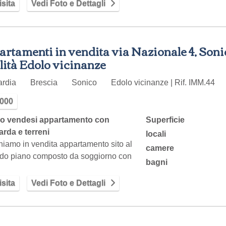
sita
Vedi Foto e Dettagli
rtamenti in vendita via Nazionale 4, Soni
lità Edolo vicinanze
ardia
Brescia
Sonico
Edolo vicinanze | Rif. IMM.44
.000
o vendesi appartamento con
Superficie
rda e terreni
locali
iamo in vendita appartamento sito al
camere
do piano composto da soggiorno con
bagni
a,…
sita
Vedi Foto e Dettagli