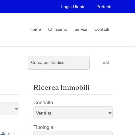
Login Utente
Preferiti
Home
Chi siamo
Servizi
Contatti
vai
Ricerca Immobili
Contratto
Vendita
Tipologia
di 22,
+