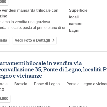
.000
 vendesi mansarda trilocale con
Superficie
zzino
locali
niamo in vendita una graziosa
camere
da trilocale, posta al primo piano di un
bagni
icato…
sita
Vedi Foto e Dettagli
rtamenti bilocale in vendita via
onvallazione 35, Ponte di Legno, località 
egno e vicinanze
ardia
Brescia
Ponte di Legno
Ponte di Legno e vicinan
10
6.000