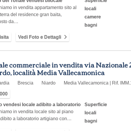
 del Tonale vendesi bilocale
Superficie
iamo in vendita appartamento sito al
locali
terra del residence gran baita,
camere
osto da…
bagni
sita
Vedi Foto e Dettagli
le commerciale in vendita via Nazionale 2
rdo, località Media Vallecamonica
ardia
Brescia
Niardo
Media Vallecamonica | Rif. IMM
.000
o vendesi locale adibito a laboratorio
Superficie
iamo in vendita locale sito al piano
locali
adibito a laboratorio artigiano con…
bagni