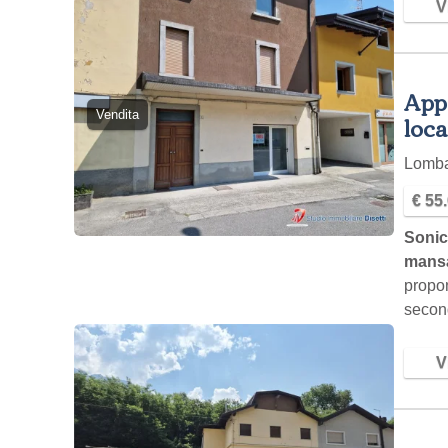
Vi
Appa
Vendita
loca
Lomb
€ 55
Sonic
mansa
propon
secon
cucin
Vi