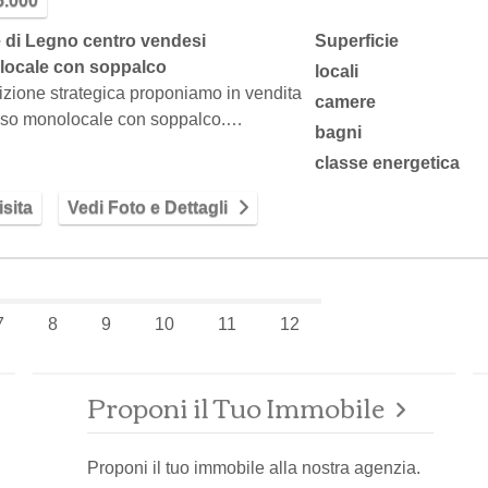
5.000
 di Legno centro vendesi
Superficie
ocale con soppalco
locali
izione strategica proponiamo in vendita
camere
oso monolocale con soppalco.…
bagni
classe energetica
sita
Vedi Foto e Dettagli
7
8
9
10
11
12
Proponi il Tuo Immobile
Proponi il tuo immobile alla nostra agenzia.