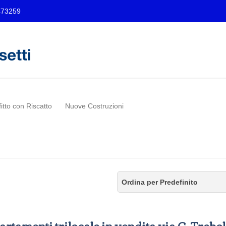
473259
fitto con Riscatto
Nuove Costruzioni
Ordina per Predefinito
rtamenti trilocale in vendita via G. Trebol