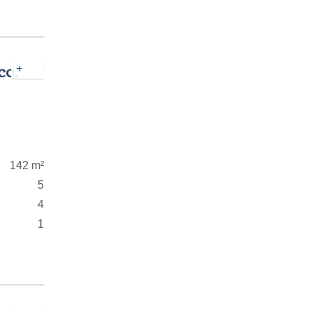
co,
+
142 m²
5
4
1