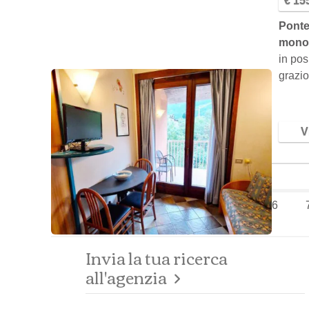
€ 15
Ponte
monol
in pos
grazi
Vi
Pagina 1
2
3
4
5
6
Invia la tua ricerca
all'agenzia