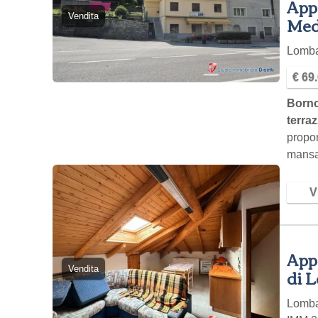
Appa
Vendita
Med
Lomb
€ 69
Borno
terra
propon
mansar
fabbr
Vi
Appa
Vendita
di L
Lomb