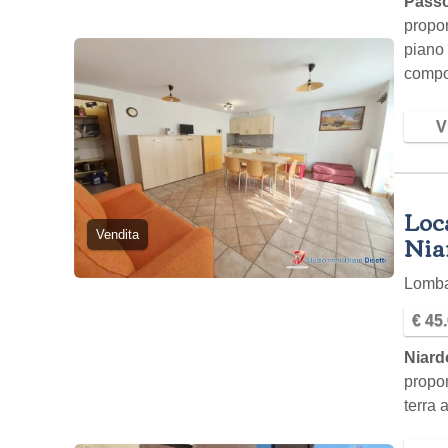
Passo
propon
piano 
comp
Vi
Loca
Vendita
Nia
Lomb
€ 45
Niard
propon
terra 