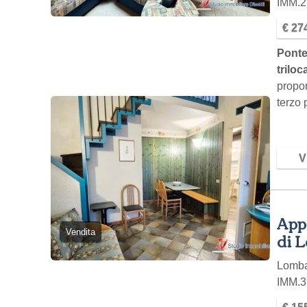
IMM.2
€ 27
Ponte
triloc
propon
terzo 
ascen
Vi
Appa
Vendita
di L
Lomb
IMM.3