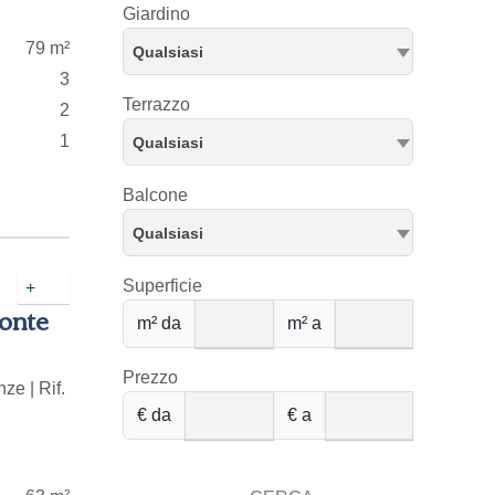
Giardino
79 m²
Qualsiasi
3
Terrazzo
2
1
Qualsiasi
Balcone
Qualsiasi
Superficie
+
Ponte
m² da
m² a
Prezzo
ze | Rif.
€ da
€ a