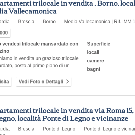
rtamenti trilocale in vendita , Borno, local
ia Vallecamonica
ardia
Brescia
Borno
Media Vallecamonica | Rif. IMM.
.000
 vendesi trilocale mansardato con
Superficie
zzino
locali
iamo in vendita un grazioso trilocale
camere
dato, posto al primo piano di un
bagni
icato…
sita
Vedi Foto e Dettagli
rtamenti trilocale in vendita via Roma 15,
egno, località Ponte di Legno e vicinanze
ardia
Brescia
Ponte di Legno
Ponte di Legno e vicinan