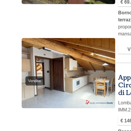
€ 69
Borno
terra
propo
mansar
fabbr
Vi
Appa
Vendita
Circ
di L
Lomb
IMM.2
€ 14