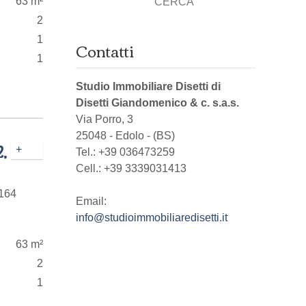
63 m²
CERCA
2
1
Contatti
1
Studio Immobiliare Disetti di
Disetti Giandomenico & c. s.a.s.
Via Porro, 3
25048
-
Edolo
-
(BS)
,
+
Tel.:
+39 036473259
Cell.: +39 3339031413
.164
Email:
info@studioimmobiliaredisetti.it
63 m²
2
1