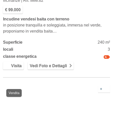
vicinanze | Rif. IMM.62
€ 99.000
Incudine vendesi baita con terreno
in posizione tranquilla e soleggiata, immersa nel verde,
proponiamo in vendita baita…
Superficie
240 m²
locali
3
classe energetica
Visita
Vedi Foto e Dettagli
+
Vendita