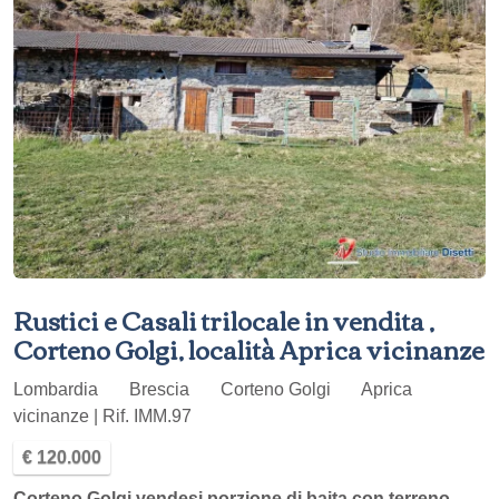
Rustici e Casali trilocale in vendita ,
Corteno Golgi, località Aprica vicinanze
Lombardia
Brescia
Corteno Golgi
Aprica
vicinanze | Rif. IMM.97
€ 120.000
Corteno Golgi vendesi porzione di baita con terreno